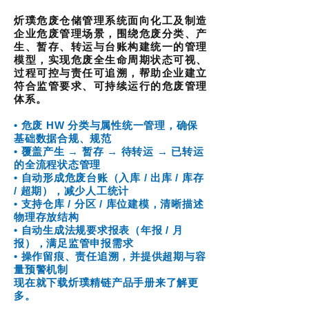
炘璞危废仓储管理系统面向化工及制造
企业危废管理场景，围绕危废分类、产
生、暂存、转运与台账构建统一的管理
模型，实现危废全生命周期状态可视、
过程可控与责任可追溯，帮助企业建立
符合监管要求、可持续运行的危废管理
体系。
​• 危废 HW 分类与属性统一管理，确保
基础数据合规、规范
• 覆盖产生 → 暂存 → 待转运 → 已转运
的全流程状态管理
• 自动形成危废台账（入库 / 出库 / 库存
/ 超期），减少人工统计
• 支持仓库 / 分区 / 库位建模，清晰描述
物理存放结构
• 自动生成法规要求报表（年报 / 月
报），满足监管申报需求
• 操作留痕、责任追溯，并提供超期与容
量预警机制
现在就下载炘璞精链产品手册来了解更
多。